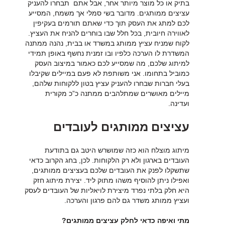
בתיק או כל מוצר מיותר אחר, אבל אתם תבחרו להעניק
עציצים ממותגים. מדובר בשי סמלי אך משמח, המסייע
לכם למתג את העסק תוך כדי שאתם תורמים בעקיפין
לאווירה חיובית, בכל חלל שבו בוחרים להניח את העציץ.
לקוח שמניח עציץ ממותג במשרד או בבית, נהנה ממתנה
המשדרת לו הערכה כלפיו ובו זמנית נחשף באופן תמידי
למיתוג שלכם, מה שמסייע לכם כאמור במיצוב העסק
כמוביל בתחומו. אני משותפת לא פעם במיילים שקיבלו
בעלי חברות שבחרו להעניק עציץ בטון ללקוחות שלהם,
מיילים מאושרים שמתלהבים ממתנה כ”כ מקורית
ועדינה.
עציצים ממותגים לעובדים
מיתוג מוצלח הוא כזה שמושרש היטב גם בתודעת
העובדים בארגון ולא רק הלקוחות. לכן, בחג הקרוב כדאי
שתשקלו לפנק את העובדים שלכם בעציצים ממותגים,
ואפילו ניתן להוסיף משהו מתוק ליד. יצירת מיתוג חזק
היא חלק בלתי נפרד מיצירת לויאליות של העובדים לעסק
ועציץ ממותג משדר גם להם פרגון והערכה.
מתי ואיפה כדאי לחלק עציצים ממותגים?