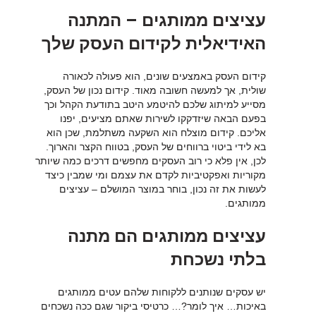
עציצים ממותגים – המתנה
האידיאלית לקידום העסק שלך
קידום העסק באמצעים שונים, הוא פעולה לכאורה
שולית, אך למעשה חשובה מאוד. קידום נכון של העסק,
מסייע למיתוג שלכם להיטמע היטב בתודעת הקהל וכך
בפעם הבאה שיזדקקו לשירות שאתם מציעים, יפנו
אליכם. קידום מוצלח הוא השקעה משתלמת, שכן הוא
בא לידי ביטוי ברווחים של העסק, בטווח הקצר והארוך.
לכן, אין פלא כי רוב העסקים מחפשים דרכים כמה שיותר
מקוריות ואפקטיביות לקדם את עצמם ומי שמבין כיצד
לעשות את זה נכון, בוחר במוצר המושלם – עציצים
ממותגים.
עציצים ממותגים הם מתנה
בלתי נשכחת
יש עסקים שנותנים ללקוחות שלהם עטים ממותגים
באיכות… איך לומר?… כרטיסי ביקור שגם ככה נשכחים