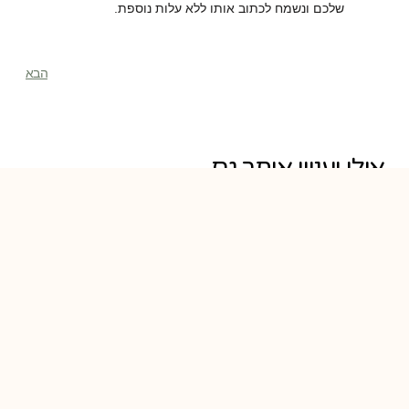
שלכם ונשמח לכתוב אותו ללא עלות נוספת.
הבא
אולי יעניין אותך גם...
עציץ מעוצב עם הקדשה אישית –
מתנה אידיאלית למשרד
עציץ מעוצב עם הקדשה אישית –
המתנה האידיאלית למשרד החגים
בדרך ואתם מחפשים מתנה מקורית
לעובדים במשרד? אתם אולי
מחפשים
מחפשים מתנה לחג? נסו עציץ בטון