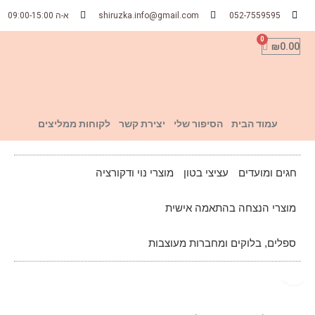
052-7559595
shiruzka.info@gmail.com
א-ה 09:00-15:00
₪
0.00
עמוד הבית
הסיפור שלי
יצירת קשר
לקוחות ממליצים
חגים ומועדים
עציצי בטון
מוצרי נוי ודקורציה
מוצרי הנצחה בהתאמה אישית
ספלים, בלוקים ומחברות מעוצבות
Click to enlarge