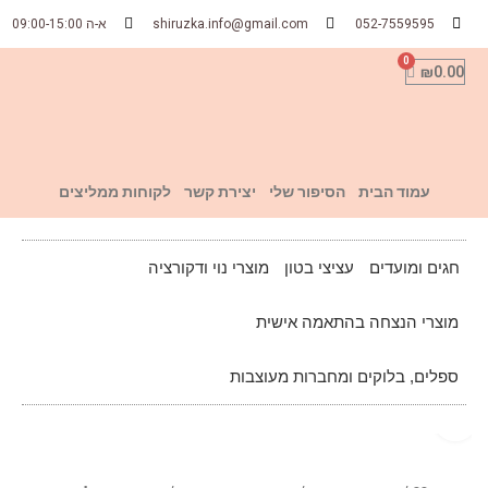
052-7559595
shiruzka.info@gmail.com
א-ה 09:00-15:00
₪
0.00
עמוד הבית
הסיפור שלי
יצירת קשר
לקוחות ממליצים
חגים ומועדים
עציצי בטון
מוצרי נוי ודקורציה
מוצרי הנצחה בהתאמה אישית
ספלים, בלוקים ומחברות מעוצבות
Click to enlarge