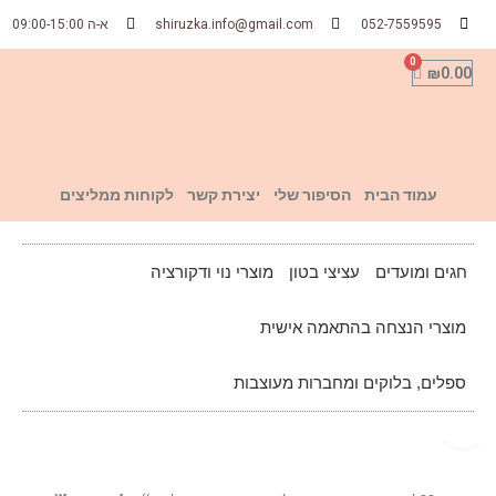
052-7559595
shiruzka.info@gmail.com
א-ה 09:00-15:00
₪
0.00
עמוד הבית
הסיפור שלי
יצירת קשר
לקוחות ממליצים
חגים ומועדים
עציצי בטון
מוצרי נוי ודקורציה
מוצרי הנצחה בהתאמה אישית
ספלים, בלוקים ומחברות מעוצבות
Click to enlarge