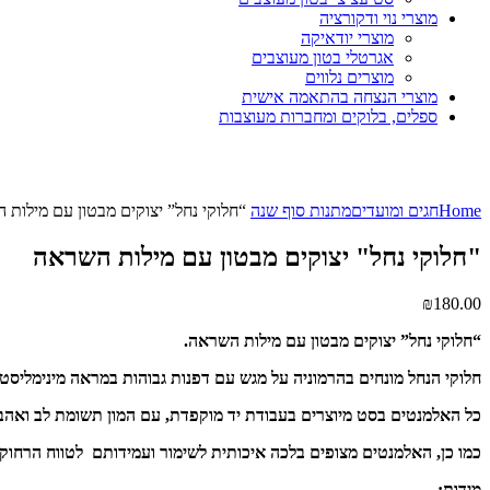
מוצרי נוי ודקורציה
מוצרי יודאיקה
אגרטלי בטון מעוצבים
מוצרים נלווים
מוצרי הנצחה בהתאמה אישית
ספלים, בלוקים ומחברות מעוצבות
Click to enlarge
Home
חגים ומועדים
מתנות סוף שנה
“חלוקי נחל” יצוקים מבטון עם מילות 
"חלוקי נחל" יצוקים מבטון עם מילות השראה
₪
180.00
“חלוקי נחל” יצוקים מבטון עם מילות השראה.
חלוקי הנחל מונחים בהרמוניה על מגש עם דפנות גבוהות במראה מינימליסטי 
כל האלמנטים בסט מיוצרים בעבודת יד מוקפדת, עם המון תשומת לב ואהבה, 100% ייצור מקומי כחול 
כמו כן, האלמנטים מצופים בלכה איכותית לשימור ועמידותם לטווח הרחוק.
מידות: