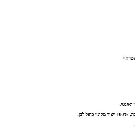
השראה
ואגנטי.
לבן.