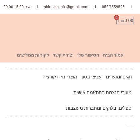
052-7559595
shiruzka.info@gmail.com
א-ה 09:00-15:00
₪
0.00
עמוד הבית
הסיפור שלי
יצירת קשר
לקוחות ממליצים
חגים ומועדים
עציצי בטון
מוצרי נוי ודקורציה
מוצרי הנצחה בהתאמה אישית
ספלים, בלוקים ומחברות מעוצבות
Click to enlarge