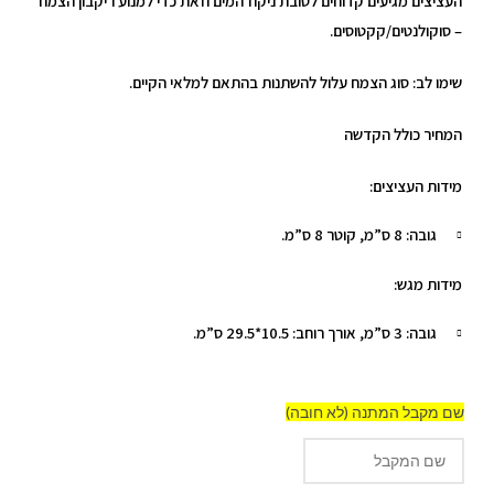
העציצים מגיעים קדוחים לטובת ניקוז המים וזאת כדי למנוע ריקבון הצמח
– סוקולנטים/קקטוסים.
שימו לב: סוג הצמח עלול להשתנות בהתאם למלאי הקיים.
המחיר כולל הקדשה
מידות העציצים:
גובה: 8 ס”מ, קוטר 8 ס”מ.
מידות מגש:
גובה: 3 ס”מ, אורך רוחב: 10.5*29.5 ס”מ.
שם מקבל המתנה (לא חובה)