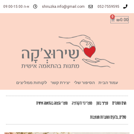
052-7559595
shiruzka.info@gmail.com
א-ה 09:00-15:00
₪
0.00
עמוד הבית
הסיפור שלי
יצירת קשר
לקוחות ממליצים
חגים ומועדים
עציצי בטון
מוצרי נוי ודקורציה
מוצרי הנצחה בהתאמה אישית
ספלים, בלוקים ומחברות מעוצבות