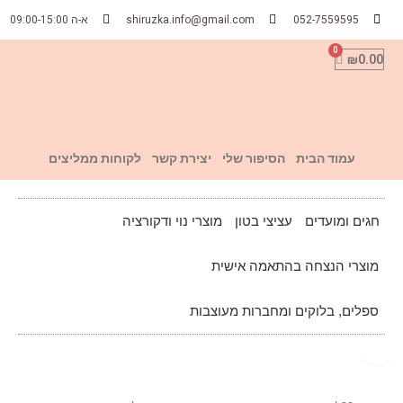
052-7559595
shiruzka.info@gmail.com
א-ה 09:00-15:00
₪
0.00
עמוד הבית
הסיפור שלי
יצירת קשר
לקוחות ממליצים
חגים ומועדים
עציצי בטון
מוצרי נוי ודקורציה
מוצרי הנצחה בהתאמה אישית
ספלים, בלוקים ומחברות מעוצבות
Click to enlarge