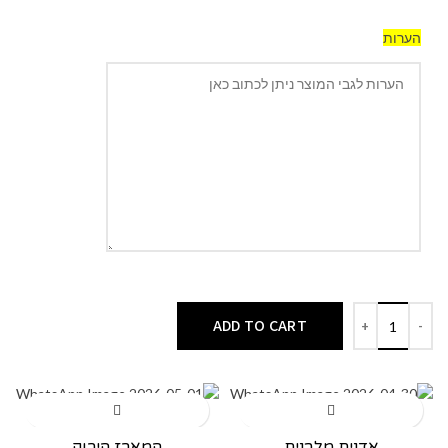
הערות
ADD TO CART
אדנית מלבנית
המארז הירוק