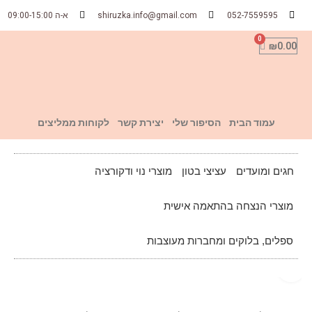
052-7559595
shiruzka.info@gmail.com
א-ה 09:00-15:00
₪
0.00
עמוד הבית
הסיפור שלי
יצירת קשר
לקוחות ממליצים
חגים ומועדים
עציצי בטון
מוצרי נוי ודקורציה
מוצרי הנצחה בהתאמה אישית
ספלים, בלוקים ומחברות מעוצבות
Click to enlarge