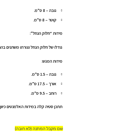
גובה – 8 ס”מ.
קוטר – 8 ס”מ.
מידות “חלוק הנחל”:
גודלו של חלוק הנחל וצורתו משתנים בה
מידות המגש:
גובה
–
1.5
ס”מ.
אורך
–
17.5
ס”מ.
רוחב
–
9.5
ס”מ.
תתכן סטיה קלה במידות האלמנטים כיוון
שם מקבל המתנה (לא חובה)